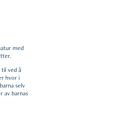
 natur med
tter.
il ved å
r hvor i
barna selv
er av barnas