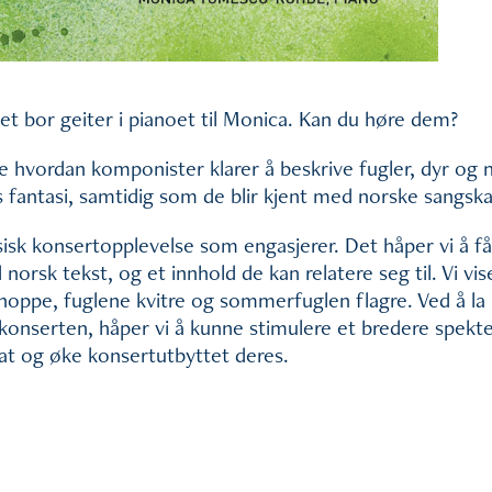
det bor geiter i pianoet til Monica. Kan du høre dem?
e hvordan komponister klarer å beskrive fugler, dyr og
s fantasi, samtidig som de blir kjent med norske sangska
sk konsertopplevelse som engasjerer. Det håper vi å få t
rsk tekst, og et innhold de kan relatere seg til. Vi vise
oppe, fuglene kvitre og sommerfuglen flagre. Ved å la 
konserten, håper vi å kunne stimulere et bredere spekt
at og øke konsertutbyttet deres.