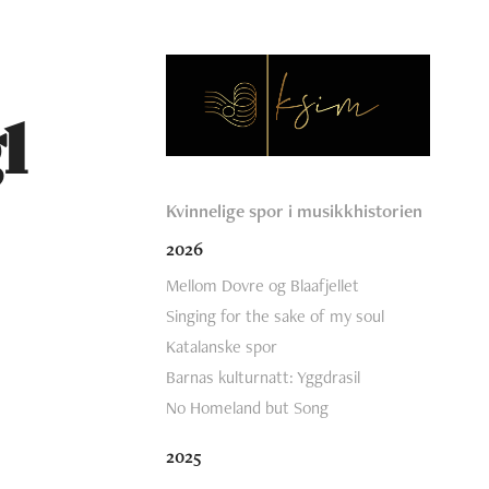
 
Kvinnelige spor i musikkhistorien
2026
Mellom Dovre og Blaafjellet
Singing for the sake of my soul
Katalanske spor
Barnas kulturnatt: Yggdrasil
No Homeland but Song
2025