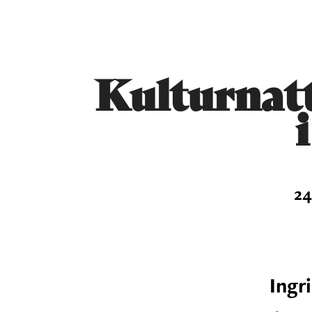
Kulturnatt:
24
Ingr